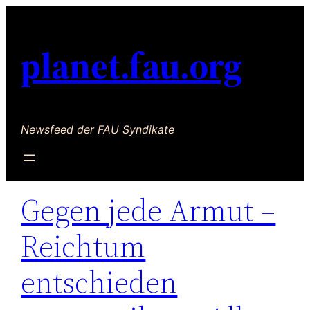
planet.fau.org
Newsfeed der FAU Syndikate
Gegen jede Armut –
Reichtum
entschieden